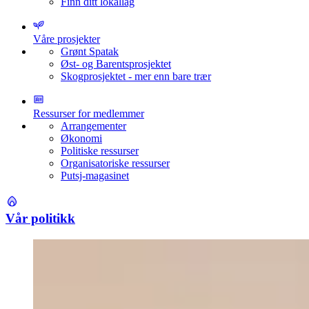
Finn ditt lokallag
Våre prosjekter
Grønt Spatak
Øst- og Barentsprosjektet
Skogprosjektet - mer enn bare trær
Ressurser for medlemmer
Arrangementer
Økonomi
Politiske ressurser
Organisatoriske ressurser
Putsj-magasinet
Vår politikk