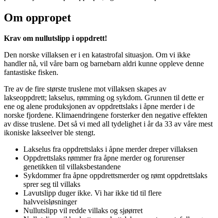
Om oppropet
Krav om nullutslipp i oppdrett!
Den norske villaksen er i en katastrofal situasjon. Om vi ikke
handler nå, vil våre barn og barnebarn aldri kunne oppleve denne
fantastiske fisken.
Tre av de fire største truslene mot villaksen skapes av
lakseoppdrett; lakselus, rømming og sykdom. Grunnen til dette er
ene og alene produksjonen av oppdrettslaks i åpne merder i de
norske fjordene. Klimaendringene forsterker den negative effekten
av disse truslene. Det så vi med all tydelighet i år da 33 av våre mest
ikoniske lakseelver ble stengt.
Lakselus fra oppdrettslaks i åpne merder dreper villaksen
Oppdrettslaks rømmer fra åpne merder og forurenser
genetikken til villaksbestandene
Sykdommer fra åpne oppdrettsmerder og rømt oppdrettslaks
sprer seg til villaks
Lavutslipp duger ikke. Vi har ikke tid til flere
halvveisløsninger
Nullutslipp vil redde villaks og sjøørret