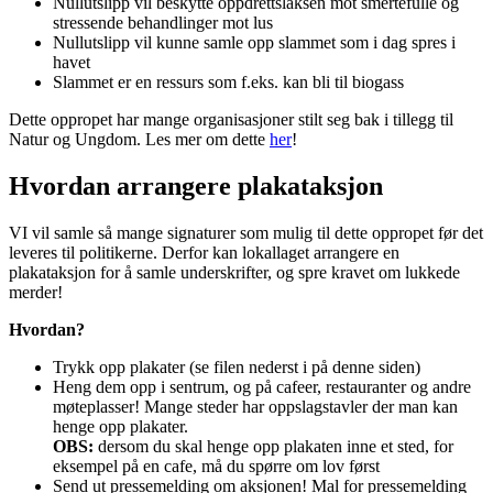
Nullutslipp vil beskytte oppdrettslaksen mot smertefulle og
stressende behandlinger mot lus
Nullutslipp vil kunne samle opp slammet som i dag spres i
havet
Slammet er en ressurs som f.eks. kan bli til biogass
Dette oppropet har mange organisasjoner stilt seg bak i tillegg til
Natur og Ungdom. Les mer om dette
her
!
Hvordan arrangere plakataksjon
VI vil samle så mange signaturer som mulig til dette oppropet før det
leveres til politikerne. Derfor kan lokallaget arrangere en
plakataksjon for å samle underskrifter, og spre kravet om lukkede
merder!
Hvordan?
Trykk opp plakater (se filen nederst i på denne siden)
Heng dem opp i sentrum, og på cafeer, restauranter og andre
møteplasser! Mange steder har oppslagstavler der man kan
henge opp plakater.
OBS:
dersom du skal henge opp plakaten inne et sted, for
eksempel på en cafe, må du spørre om lov først
Send ut pressemelding om aksjonen! Mal for pressemelding