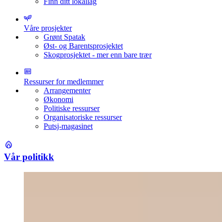
Finn ditt lokallag
Våre prosjekter
Grønt Spatak
Øst- og Barentsprosjektet
Skogprosjektet - mer enn bare trær
Ressurser for medlemmer
Arrangementer
Økonomi
Politiske ressurser
Organisatoriske ressurser
Putsj-magasinet
Vår politikk