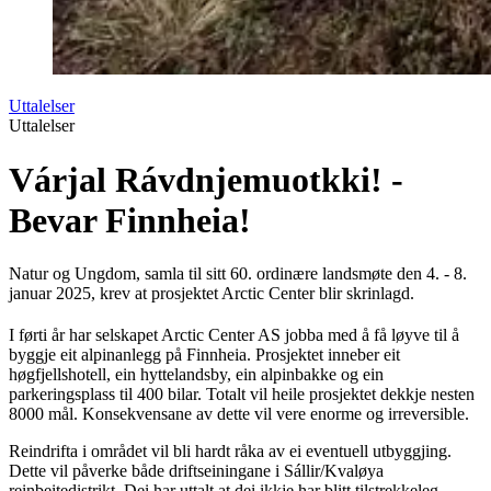
Uttalelser
Uttalelser
Várjal Rávdnjemuotkki! -
Bevar Finnheia!
Natur og Ungdom, samla til sitt 60. ordinære landsmøte den 4. - 8.
januar 2025, krev at prosjektet Arctic Center blir skrinlagd.
I førti år har selskapet Arctic Center AS jobba med å få løyve til å
byggje eit alpinanlegg på Finnheia. Prosjektet inneber eit
høgfjellshotell, ein hyttelandsby, ein alpinbakke og ein
parkeringsplass til 400 bilar. Totalt vil heile prosjektet dekkje nesten
8000 mål. Konsekvensane av dette vil vere enorme og irreversible.
Reindrifta i området vil bli hardt råka av ei eventuell utbyggjing.
Dette vil påverke både driftseiningane i Sállir/Kvaløya
reinbeitedistrikt. Dei har uttalt at dei ikkje har blitt tilstrekkeleg