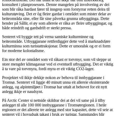
konsultert i planprosessen. Denne mangelen på involvering av dei
som blir råka hardast fører til inngrep som forstyrrar retten deira til
kulturutøving. Det er òg fleire gardar i området som mister delar av
beiteområda sine, eller får sine påverka grunna utbyggjinga. Dette
hender på Sállir, ei øy som allereie er råka av fleire utbyggjingar, og
både reindrift og gardsdrift er sterkt pressa.
Senteret vil byggje tett på verna samiske kulturminne og
beiteområde. Utbyggjarane rettferdiggjer dette ved å marknadsføre
kulturminna som turistattraksjonar. Dette er umoralsk og er ei form
for moderne kolonialisme.
Ein stor del av området som vil råkast er torvmyr, som vil sleppe ut
store mengder klimagassar ved ei eventuell utbyggjing. Det er viktig
å ta vare på torvmyra, fordi myra er eit viktig CO2-lager.
Prosjektet vil ikkje dekkje nokon av behova til innbyggjarane i
Tromsø. Senteret vil liggje 40 minutt unna eit allereie eksisterande
anlegg, og alpintmiljøet i Tromsø har uttalt at behovet for eit nytt
anlegg ikkje er naudsynt.
På Arctic Center si nettside skildrar dei at dei vil satse på å tilby
anlegget til alle 100 000 innbyggarane i Tromsøregionen. I heile
regionen er det allereie tre anlegg med stor kapasitet, dette vil seie at
senteret vil i hovudsak takast i bruk av turistar. Samstundes blir