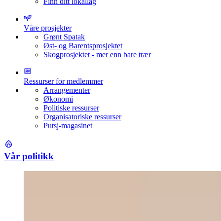
Finn ditt lokallag
Våre prosjekter
Grønt Spatak
Øst- og Barentsprosjektet
Skogprosjektet - mer enn bare trær
Ressurser for medlemmer
Arrangementer
Økonomi
Politiske ressurser
Organisatoriske ressurser
Putsj-magasinet
Vår politikk